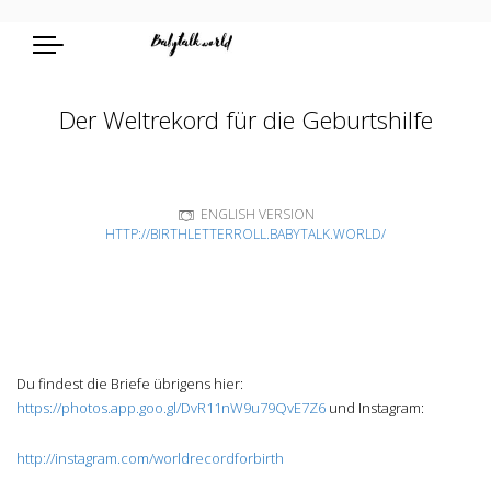
Der Weltrekord für die Geburtshilfe
ENGLISH VERSION
HTTP://BIRTHLETTERROLL.BABYTALK.WORLD/
Du findest die Briefe übrigens hier:
https://photos.app.goo.gl/DvR11nW9u79QvE7Z6
und Instagram:
http://instagram.com/worldrecordforbirth