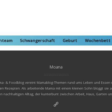
rt
Wochenbett
Von der Hebammenstudentin
enteam
Schwangerschaft
Geburt
Wochenbett
Moana
ama- & Foodblog vereint Mamablog-Themen rund ums Leben und Essen mi
en Rezepten. Als arbeitende Mama mit einem kleinen Sohn bloggt sie a
 nachhaltigen Alltag, der kunterbunt zwischen Arbeit, Haus, Garten un