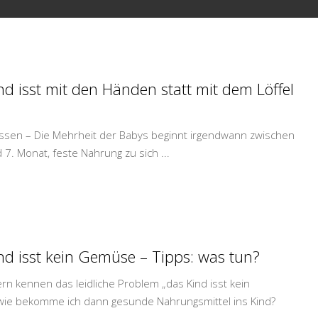
nd isst mit den Händen statt mit dem Löffel
 essen – Die Mehrheit der Babys beginnt irgendwann zwischen
 7. Monat, feste Nahrung zu sich
...
nd isst kein Gemüse – Tipps: was tun?
rn kennen das leidliche Problem „das Kind isst kein
ie bekomme ich dann gesunde Nahrungsmittel ins Kind?