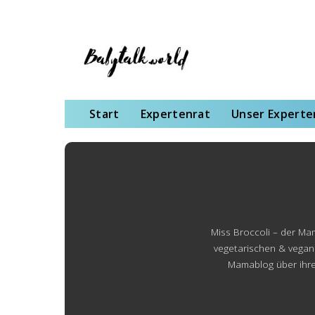
Start
Expertenrat
Unser Expertenteam
Schwangerschaft
Gebu
Start
Expertenrat
Unser Expert
Miss Broccoli – der M
vegetarischen & vegan
Mamablog über ihren