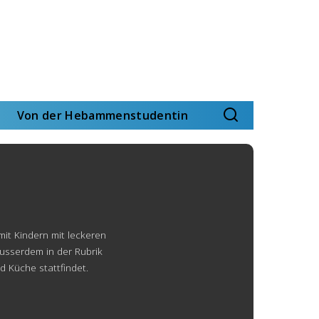
Von der Hebammenstudentin
t Kindern mit leckeren
usserdem in der Rubrik
d Küche stattfindet.