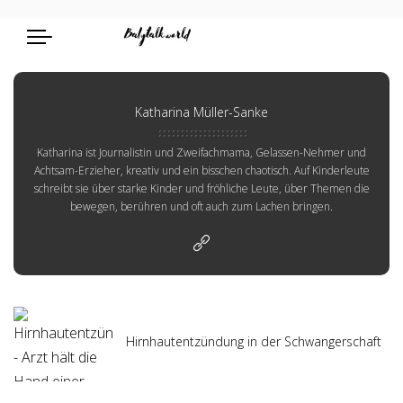
Katharina Müller-Sanke
Katharina ist Journalistin und Zweifachmama, Gelassen-Nehmer und
Achtsam-Erzieher, kreativ und ein bisschen chaotisch. Auf Kinderleute
schreibt sie über starke Kinder und fröhliche Leute, über Themen die
bewegen, berühren und oft auch zum Lachen bringen.
Hirnhautentzündung in der Schwangerschaft