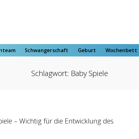
rt
Wochenbett
Von der Hebammenstudentin
enteam
Schwangerschaft
Geburt
Wochenbett
Schlagwort:
Baby Spiele
piele – Wichtig für die Entwicklung des