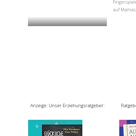
Fingerspie
auf Mamas 
Anzeige: Unser Erziehungsratgeber:
Ratgeb