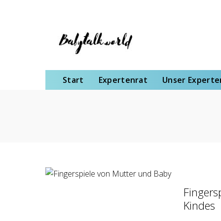
Start
Expertenrat
Unser Expertenteam
Schwangerschaft
Gebu
Start
Expertenrat
Unser Expert
Fingers
Kindes