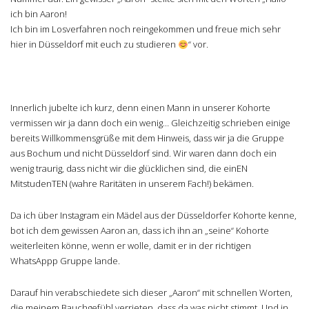
ich bin Aaron!
Ich bin im Losverfahren noch reingekommen und freue mich sehr
hier in Düsseldorf mit euch zu studieren
“ vor.
Innerlich jubelte ich kurz, denn einen Mann in unserer Kohorte
vermissen wir ja dann doch ein wenig… Gleichzeitig schrieben einige
bereits Willkommensgrüße mit dem Hinweis, dass wir ja die Gruppe
aus Bochum und nicht Düsseldorf sind. Wir waren dann doch ein
wenig traurig, dass nicht wir die glücklichen sind, die einEN
MitstudenTEN (wahre Raritäten in unserem Fach!) bekämen.
Da ich über Instagram ein Mädel aus der Düsseldorfer Kohorte kenne,
bot ich dem gewissen Aaron an, dass ich ihn an „seine“ Kohorte
weiterleiten könne, wenn er wolle, damit er in der richtigen
WhatsAppp Gruppe lande.
Darauf hin verabschiedete sich dieser „Aaron“ mit schnellen Worten,
die meinem Bauchgefühl verrieten, dass da was nicht stimmt. Und in