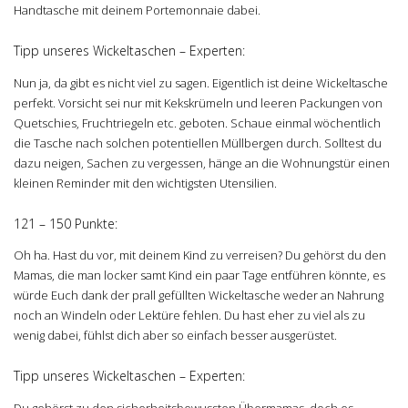
Handtasche mit deinem Portemonnaie dabei.
Tipp unseres Wickeltaschen – Experten:
Nun ja, da gibt es nicht viel zu sagen. Eigentlich ist deine Wickeltasche
perfekt. Vorsicht sei nur mit Kekskrümeln und leeren Packungen von
Quetschies, Fruchtriegeln etc. geboten. Schaue einmal wöchentlich
die Tasche nach solchen potentiellen Müllbergen durch. Solltest du
dazu neigen, Sachen zu vergessen, hänge an die Wohnungstür einen
kleinen Reminder mit den wichtigsten Utensilien.
121 – 150 Punkte:
Oh ha. Hast du vor, mit deinem Kind zu verreisen? Du gehörst du den
Mamas, die man locker samt Kind ein paar Tage entführen könnte, es
würde Euch dank der prall gefüllten Wickeltasche weder an Nahrung
noch an Windeln oder Lektüre fehlen. Du hast eher zu viel als zu
wenig dabei, fühlst dich aber so einfach besser ausgerüstet.
Tipp unseres Wickeltaschen – Experten:
Du gehörst zu den sicherheitsbewussten Übermamas, doch es