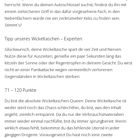
herrscht. Wenn du deinen Autoschlüssel suchst, findest du ihn mit
einem zielsicheren Griff in das dafür vorgesehene Fach, in den
Nebenfächern würde nie ein zerkrümelter Keks zu finden sein.
Stimmt´s?
Tipp unseres Wickeltaschen – Experten:
Glückwunsch, deine Wickeltasche spart dir viel Zeit und Nerven.
Nutze diese für Auszeiten, genieße ein paar Sekunden lang das
Kitzeln der Sonne oder der Regentropfen in deinem Gesicht. Du wirst
nicht an einer Panikattacke wegen vermeintlich verlorenen
Gegenständen in Wickeltaschen sterben.
71 – 120 Punkte:
Du bist die absolute Wickeltaschen-Queen. Deine Wickeltasche ist
weder steril noch das Chaos schlechthin, du bist, was den Inhalt
angeht, ziemlich entspannt. Da du nur die Verbrauchsmaterialien
immer wieder einmal nachfüllst, bist du immer sprungbereit. Wenn
wirklich etwas fehlt, bekommst du das fehlende Utensil in jeder
gängigen Drogerie. Vorausgesetzt Du hast noch eine zweite