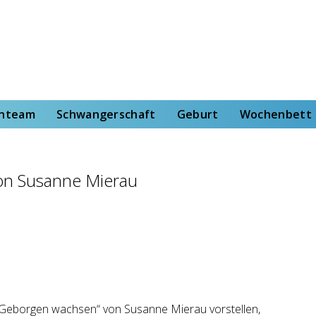
rt
Wochenbett
Von der Hebammenstudentin
enteam
Schwangerschaft
Geburt
Wochenbett
on Susanne Mierau
„Geborgen wachsen“ von Susanne Mierau vorstellen,