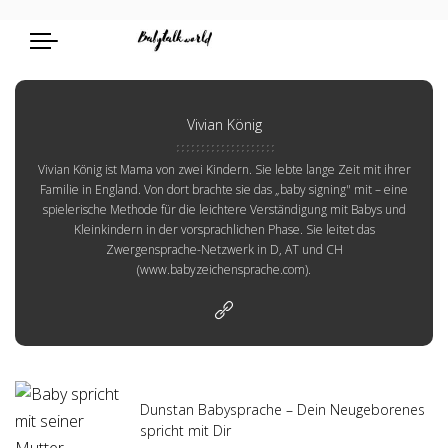
Vivian König
Vivian König ist Mama von zwei Kindern. Sie lebte lange Zeit mit ihrer
Familie in England. Von dort brachte sie das „baby signing" mit – eine
spielerische Methode für die leichtere Verständigung mit Babys und
Kleinkindern in der vorsprachlichen Phase. Sie leitet das
Zwergensprache-Netzwerk in D, AT und CH
(www.babyzeichensprache.com).
Dunstan Babysprache – Dein Neugeborenes
spricht mit Dir