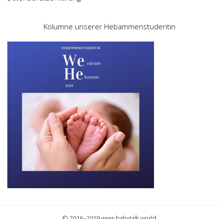
Kolumne unserer Hebammenstudentin
© 2016–2019 www.babytalk.world