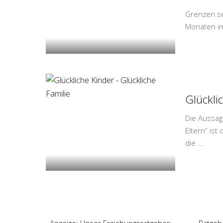
Grenzen set
Monaten im
Glückli
Die Aussag
Eltern“ ist
die
...