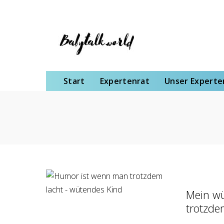
Start
Expertenrat
Unser Expertenteam
Schwangerschaft
Gebu
Start
Expertenrat
Unser Expert
Mein wü
trotzde