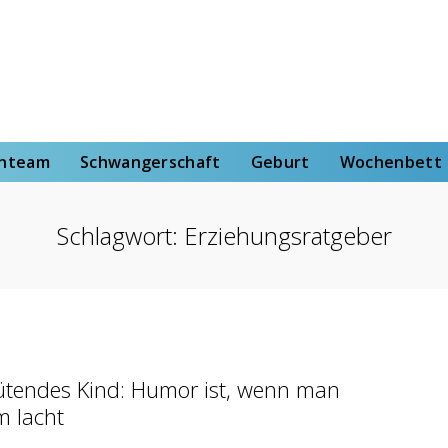
rt
Wochenbett
Von der Hebammenstudentin
enteam
Schwangerschaft
Geburt
Wochenbett
Schlagwort:
Erziehungsratgeber
tendes Kind: Humor ist, wenn man
m lacht