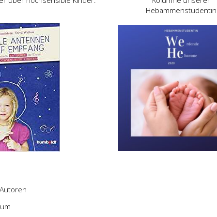
er über hochsensible Kinder:
Kolumne unserer
Hebammenstudentin
Autoren
sum